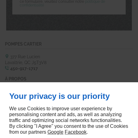
ce formulaire, veuillez consulter notre
politique de
confidentialité
POMPES CARTIER
377 Rue Lucien
Lavaltrie, QC
J5T3V8
450-917-1717
À PROPOS
Accueil
Politique de Confidentialité
Your privacy is our priority
Nous Contacter
Plan du Site
SUIVEZ-NOUS :
We use Cookies to improve user experience by
personalising content and ads, as well as analyzing
traffic and optimizing social networks functionalities.
By clicking "I Agree" you consent to the use of Cookies
from our partners
Google
Facebook
.